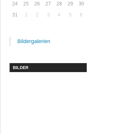
24
25
26
27
28
29
30
31
1
2
3
4
5
6
Bildergalerien
BILDER