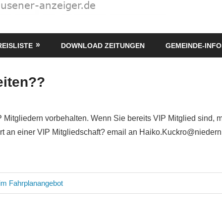
REISLISTE
DOWNLOAD ZEITUNGEN
GEMEINDE-INFO
eiten??
P Mitgliedern vorbehalten. Wenn Sie bereits VIP Mitglied sind, 
siert an einer VIP Mitgliedschaft? email an Haiko.Kuckro@nieder
avigation
im Fahrplanangebot