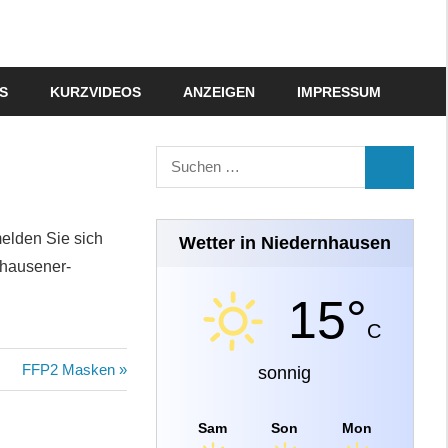
S
KURZVIDEOS
ANZEIGEN
IMPRESSUM
Suchen
SUCHEN
nach:
melden Sie sich
Wetter in Niedernhausen
nhausener-
15°
C
Nächster
FFP2 Masken
sonnig
Beitrag:
Sam
Son
Mon