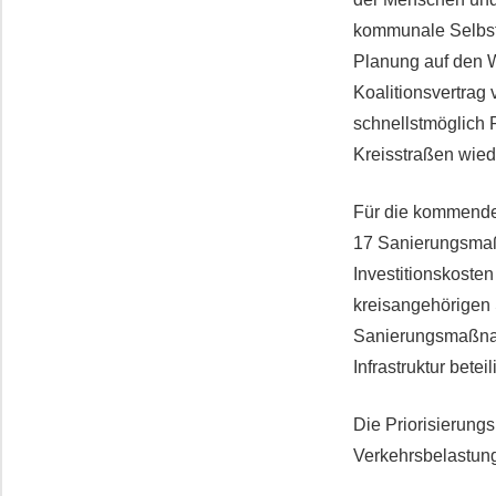
kommunale Selbstv
Planung auf den W
Koalitionsvertrag
schnellstmöglich 
Kreisstraßen wied
Für die kommenden 
17 Sanierungsmaß
Investitionskoste
kreisangehörigen
Sanierungsmaßnah
Infrastruktur bet
Die Priorisierungs
Verkehrsbelastung