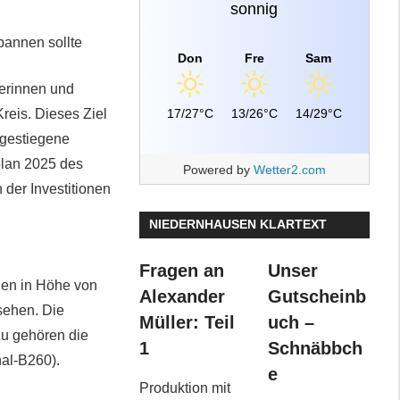
sonnig
pannen sollte
Don
Fre
Sam
gerinnen und
17/27°C
13/26°C
14/29°C
reis. Dieses Ziel
ngestiegene
plan 2025 des
Powered by
Wetter2.com
der Investitionen
NIEDERNHAUSEN KLARTEXT
Fragen an
Unser
nen in Höhe von
Alexander
Gutscheinb
sehen. Die
Müller: Teil
uch –
zu gehören die
1
Schnäbbch
al-B260).
e
Produktion mit