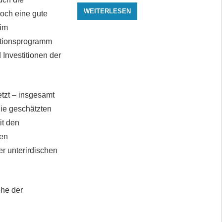
WEITERLESEN
och eine gute
 im
titionsprogramm
Investitionen der
etzt – insgesamt
ie geschätzten
it den
den
r unterirdischen
öhe der