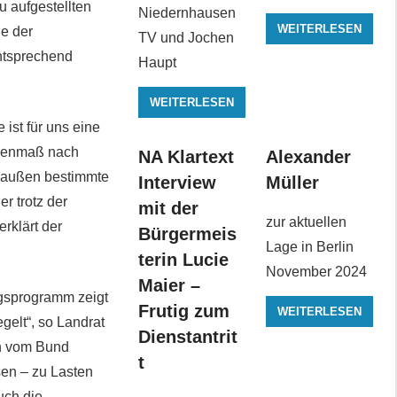
 aufgestellten
Niedernhausen
WEITERLESEN
he der
TV und Jochen
ntsprechend
Haupt
WEITERLESEN
ist für uns eine
ugenmaß nach
NA Klartext
Alexander
on außen bestimmte
Interview
Müller
r trotz der
mit der
zur aktuellen
rklärt der
Bürgermeis
Lage in Berlin
terin Lucie
November 2024
Maier –
gsprogramm zeigt
Frutig zum
WEITERLESEN
egelt“, so Landrat
Dienstantrit
en vom Bund
t
sen – zu Lasten
uch die