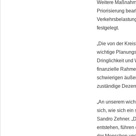
Weitere Maßnahme
Priorisierung bear
Verkehrsbelastun
festgelegt.
„Die von der Kreis
wichtige Planung
Dringlichkeit und 
finanzielle Rahme
schwierigen äußer
zuständige Dezer
„An unserem wich
sich, wie sich ein
Sandro Zehner. „D
entstehen, führen
der Menschen und 