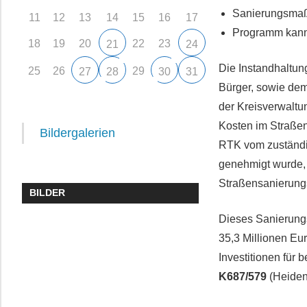
Sanierungsmaßn
11
12
13
14
15
16
17
Programm kann 
18
19
20
22
23
21
24
Die Instandhaltun
25
26
29
27
28
30
31
Bürger, sowie dem 
der Kreisverwaltu
Kosten im Straße
Bildergalerien
RTK vom zuständig
genehmigt wurde,
Straßensanierun
BILDER
Dieses Sanierungs
35,3 Millionen Eu
Investitionen für 
K687/579
(Heiden