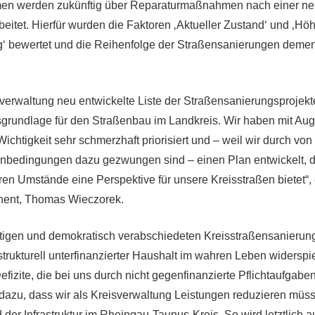
n werden zukünftig über Reparaturmaßnahmen nach einer neu
beitet. Hierfür wurden die Faktoren ‚Aktueller Zustand‘ und ‚Hö
g‘ bewertet und die Reihenfolge der Straßensanierungen deme
verwaltung neu entwickelte Liste der Straßensanierungsprojekte 
sgrundlage für den Straßenbau im Landkreis. Wir haben mit A
Wichtigkeit sehr schmerzhaft priorisiert und – weil wir durch v
nbedingungen dazu gezwungen sind – einen Plan entwickelt, de
en Umstände eine Perspektive für unsere Kreisstraßen bietet“, e
nent, Thomas Wieczorek.
tigen und demokratisch verabschiedeten Kreisstraßensanierun
 strukturell unterfinanzierter Haushalt im wahren Leben widerspi
efizite, die bei uns durch nicht gegenfinanzierte Pflichtaufgab
 dazu, dass wir als Kreisverwaltung Leistungen reduzieren müs
der Infrastruktur im Rheingau-Taunus-Kreis. So wird letztlich a