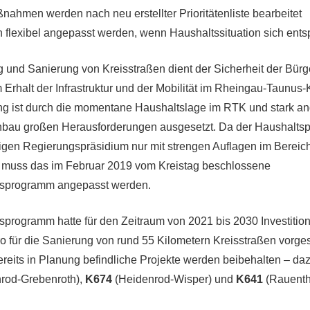
ahmen werden nach neu erstellter Prioritätenliste bearbeitet
flexibel angepasst werden, wenn Haushaltssituation sich ents
g und Sanierung von Kreisstraßen dient der Sicherheit der Bür
Erhalt der Infrastruktur und der Mobilität im Rheingau-Taunus-K
ng ist durch die momentane Haushaltslage im RTK und stark a
nbau großen Herausforderungen ausgesetzt. Da der Haushalts
en Regierungspräsidium nur mit strengen Auflagen im Bereich 
 muss das im Februar 2019 vom Kreistag beschlossene
gsprogramm angepasst werden.
programm hatte für den Zeitraum von 2021 bis 2030 Investitio
ro für die Sanierung von rund 55 Kilometern Kreisstraßen vorge
bereits in Planung befindliche Projekte werden beibehalten – da
rod-Grebenroth),
K674
(Heidenrod-Wisper) und
K641
(Rauenth