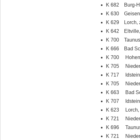
K 682 Burg-Hoh
K 630 Geisenh
K 629 Lorch, z
K 642 Eltville,
K 700 Taunuss
K 666 Bad Sch
K 700 Hohenst
K 705 Niedern
K 717 Idstein
K 705 Niedern
K 663 Bad Sch
K 707 Idstein,
K 623 Lorch, 
K 721 Niedern
K 696 Taunusst
K 721 Niedern