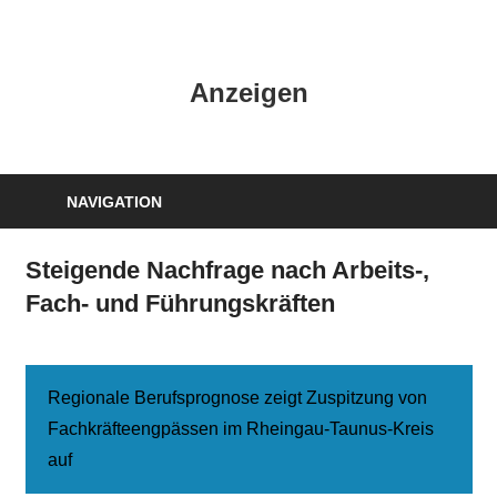
Zum
Inhalt
HK
springen
Anzeigen
Verlag
–
kuckro
Media
NAVIGATION
Steigende Nachfrage nach Arbeits-,
Fach- und Führungskräften
Regionale Berufsprognose zeigt Zuspitzung von
Fachkräfteengpässen im Rheingau-Taunus-Kreis
auf