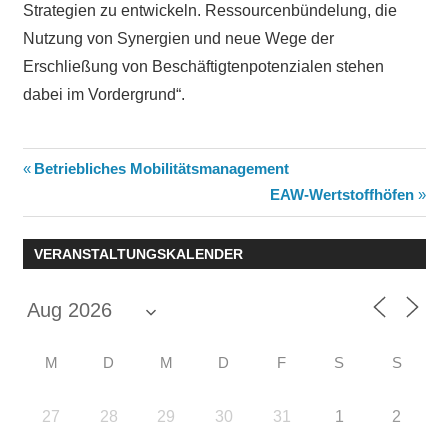
Strategien zu entwickeln. Ressourcenbündelung, die
Nutzung von Synergien und neue Wege der
Erschließung von Beschäftigtenpotenzialen stehen
dabei im Vordergrund“.
Beitragsnavigation
Vorheriger
Betriebliches Mobilitätsmanagement
Beitrag:
Nächster
EAW-Wertstoffhöfen
Beitrag:
VERANSTALTUNGSKALENDER
M
D
M
D
F
S
S
27
28
29
30
31
1
2