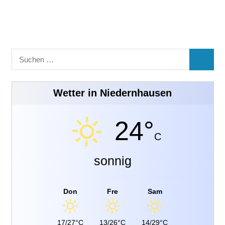
Suchen
SUCHE
nach:
Wetter in Niedernhausen
24°
C
sonnig
Don
Fre
Sam
17/27°C
13/26°C
14/29°C