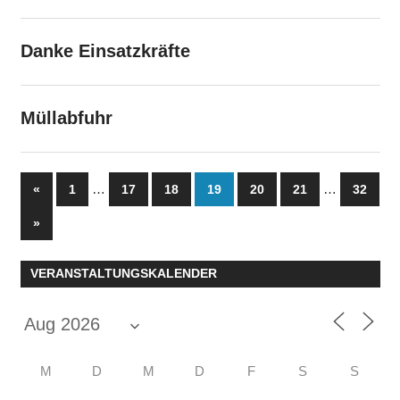
Danke Einsatzkräfte
Müllabfuhr
Seitennummerierung
Vorherige
…
…
«
1
17
18
19
20
21
32
Beiträge
der
Nächste
»
Beiträge
Beiträge
VERANSTALTUNGSKALENDER
M
D
M
D
F
S
S