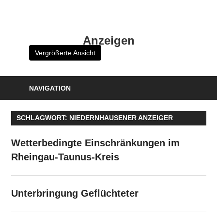
Zum
Inhalt
HK
springen
Anzeigen
Verlag
Vergrößerte Ansicht
–
kuckro
Media
NAVIGATION
SCHLAGWORT:
NIEDERNHAUSENER ANZEIGER
Wetterbedingte Einschränkungen im
Rheingau-Taunus-Kreis
Unterbringung Geflüchteter