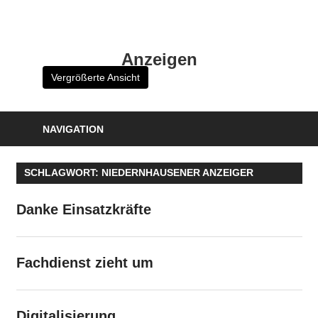
Zum
Inhalt
HK
springen
Anzeigen
Verlag
Vergrößerte Ansicht
–
kuckro
Media
NAVIGATION
SCHLAGWORT:
NIEDERNHAUSENER ANZEIGER
Danke Einsatzkräfte
Fachdienst zieht um
Digitalisierung