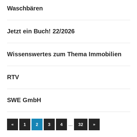
Waschbären
Jetzt ein Buch! 22/2026
Wissenswertes zum Thema Immobilien
RTV
SWE GmbH
Seitennummerierung
Vorherige
…
Nächste
«
1
2
3
4
32
»
Beiträge
Beiträge
der