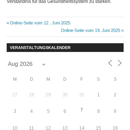
Verständnis für das Gesundheitssystem zu stärken.
Beitragsnavigation
Vorheriger
Online-Seite vom 12 . Juni 2025
Beitrag:
Nächster
Online-Seite vom 19. Juni 2025
Beitrag:
VERANSTALTUNGSKALENDER
M
D
M
D
F
S
S
27
28
29
30
31
1
2
7
3
4
5
6
8
9
10
11
12
13
14
15
16