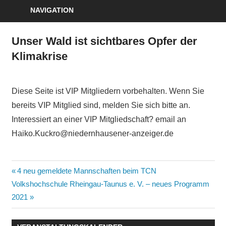
NAVIGATION
Unser Wald ist sichtbares Opfer der
Klimakrise
Diese Seite ist VIP Mitgliedern vorbehalten. Wenn Sie
bereits VIP Mitglied sind, melden Sie sich bitte an.
Interessiert an einer VIP Mitgliedschaft? email an
Haiko.Kuckro@niedernhausener-anzeiger.de
Beitragsnavigation
Vorheriger
4 neu gemeldete Mannschaften beim TCN
Nächster
Beitrag:
Volkshochschule Rheingau-Taunus e. V. – neues Programm
Beitrag:
2021