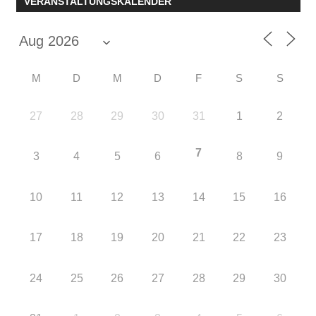
VERANSTALTUNGSKALENDER
M
D
M
D
F
S
S
27
28
29
30
31
1
2
7
3
4
5
6
8
9
10
11
12
13
14
15
16
17
18
19
20
21
22
23
24
25
26
27
28
29
30