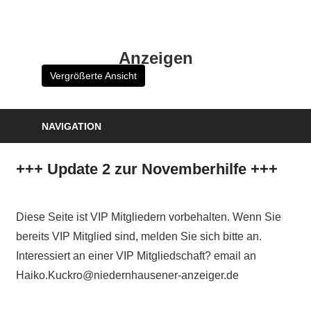
Zum
Inhalt
HK
springen
Anzeigen
Verlag
Vergrößerte Ansicht
–
kuckro
Media
NAVIGATION
+++ Update 2 zur Novemberhilfe +++
Diese Seite ist VIP Mitgliedern vorbehalten. Wenn Sie
bereits VIP Mitglied sind, melden Sie sich bitte an.
Interessiert an einer VIP Mitgliedschaft? email an
Haiko.Kuckro@niedernhausener-anzeiger.de