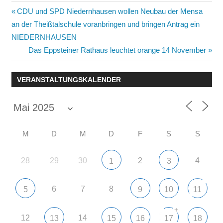
Beitragsnavigation
Vorheriger
CDU und SPD Niedernhausen wollen Neubau der Mensa
Beitrag:
an der Theißtalschule voranbringen und bringen Antrag ein
NIEDERNHAUSEN
Nächster
Das Eppsteiner Rathaus leuchtet orange 14 November
Beitrag:
VERANSTALTUNGSKALENDER
M
D
M
D
F
S
S
28
29
30
2
4
1
3
6
7
8
5
9
10
11
+
12
14
13
15
16
17
18