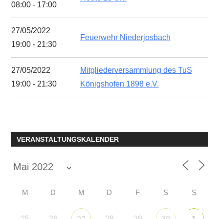
08:00 - 17:00
27/05/2022
Feuerwehr Niederjosbach
19:00 - 21:30
27/05/2022
Mitgliederversammlung des TuS
19:00 - 21:30
Königshofen 1898 e.V.
VERANSTALTUNGSKALENDER
M
D
M
D
F
S
S
25
26
28
29