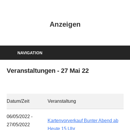
Zum
Inhalt
HK
springen
Anzeigen
Verlag
–
kuckro
Media
NAVIGATION
Veranstaltungen - 27 Mai 22
Datum/Zeit
Veranstaltung
06/05/2022 -
Kartenvorverkauf Bunter Abend ab
27/05/2022
Heute 15 Uhr