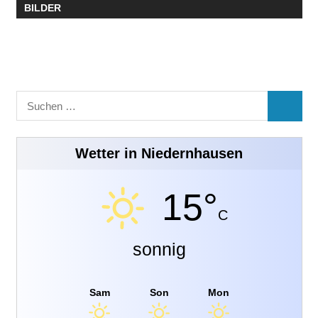
BILDER
Suchen
SUCHE
nach:
Wetter in Niedernhausen
15°
C
sonnig
Sam
Son
Mon