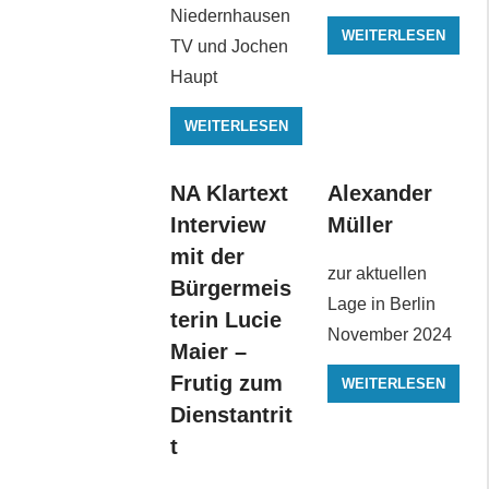
Niedernhausen
WEITERLESEN
TV und Jochen
Haupt
WEITERLESEN
NA Klartext
Alexander
Interview
Müller
mit der
zur aktuellen
Bürgermeis
Lage in Berlin
terin Lucie
November 2024
Maier –
Frutig zum
WEITERLESEN
Dienstantrit
t