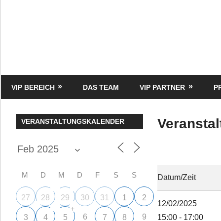
Zum
Inhalt
springen
HK
Verlag
–
kuckro
Media
VIP BEREICH
DAS TEAM
VIP PARTNER
P
Veranstal
VERANSTALTUNGSKALENDER
M
D
M
D
F
S
S
Datum/Zeit
27
28
29
30
31
1
2
12/02/2025
+
6
9
3
4
5
7
8
15:00 - 17:00