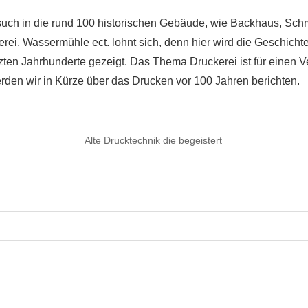
uch in die rund 100 historischen Gebäude, wie Backhaus, Schm
erei, Wassermühle ect. lohnt sich, denn hier wird die Geschich
tzten Jahrhunderte gezeigt. Das Thema Druckerei ist für einen 
erden wir in Kürze über das Drucken vor 100 Jahren berichten.
Alte Drucktechnik die begeistert
avigation