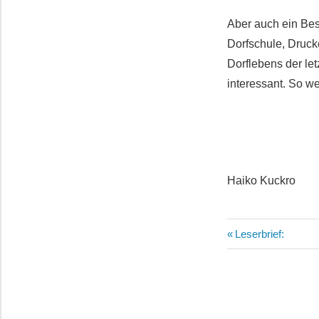
Aber auch ein Bes
Dorfschule, Druck
Dorflebens der le
interessant. So w
Haiko Kuckro
Beitragsn
Vorheriger
Leserbrief:
Beitrag: