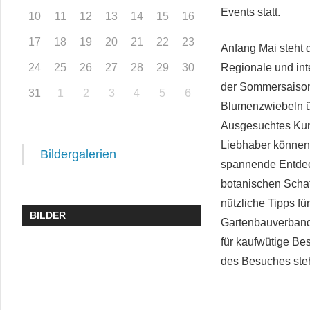
Events statt.
10
11
12
13
14
15
16
17
18
19
20
21
22
23
Anfang Mai steht 
24
25
26
27
28
29
30
Regionale und in
der Sommersaison
31
1
2
3
4
5
6
Blumenzwiebeln ü
Ausgesuchtes Kun
Liebhaber können 
Bildergalerien
spannende Entdec
botanischen Schat
nützliche Tipps f
BILDER
Gartenbauverband 
für kaufwütige Be
des Besuches ste