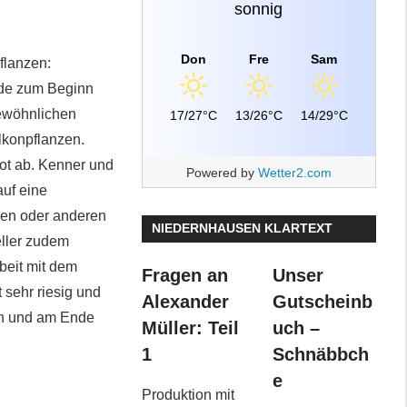
sonnig
Don
Fre
Sam
flanzen:
nde zum Beginn
gewöhnlichen
17/27°C
13/26°C
14/29°C
lkonpflanzen.
ot ab. Kenner und
Powered by
Wetter2.com
auf eine
nen oder anderen
NIEDERNHAUSEN KLARTEXT
eller zudem
beit mit dem
Fragen an
Unser
 sehr riesig und
Alexander
Gutscheinb
en und am Ende
Müller: Teil
uch –
1
Schnäbbch
e
Produktion mit