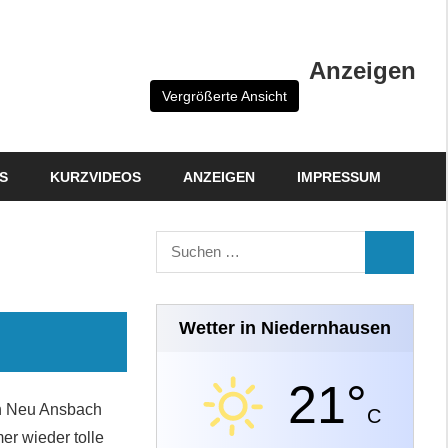
Anzeigen
Vergrößerte Ansicht
S
KURZVIDEOS
ANZEIGEN
IMPRESSUM
Suchen
SUCHEN
nach:
Wetter in Niedernhausen
21°
n Neu Ansbach
C
r wieder tolle