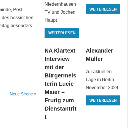
Niedernhausen
WEITERLESEN
iede, Post,
TV und Jochen
te des hessischen
Haupt
Verlag besonders
WEITERLESEN
NA Klartext
Alexander
Interview
Müller
mit der
zur aktuellen
Bürgermeis
Lage in Berlin
terin Lucie
November 2024
Maier –
Nächster
Neue Sirene
Frutig zum
WEITERLESEN
Beitrag:
Dienstantrit
t