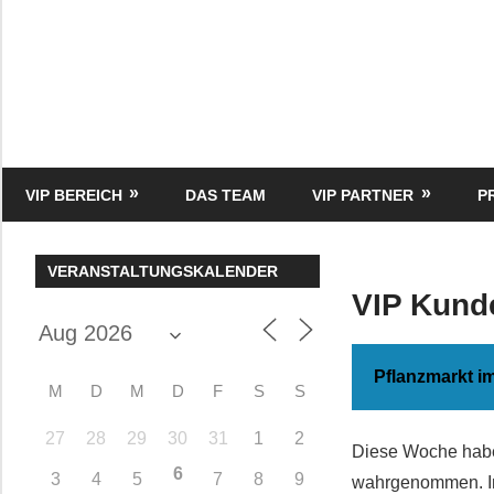
Zum
Inhalt
springen
HK
Verlag
–
kuckro
Media
VIP BEREICH
DAS TEAM
VIP PARTNER
P
VERANSTALTUNGSKALENDER
VIP Kund
Pflanzmarkt i
M
D
M
D
F
S
S
27
28
29
30
31
1
2
Diese Woche habe
6
3
4
5
7
8
9
wahrgenommen. Im