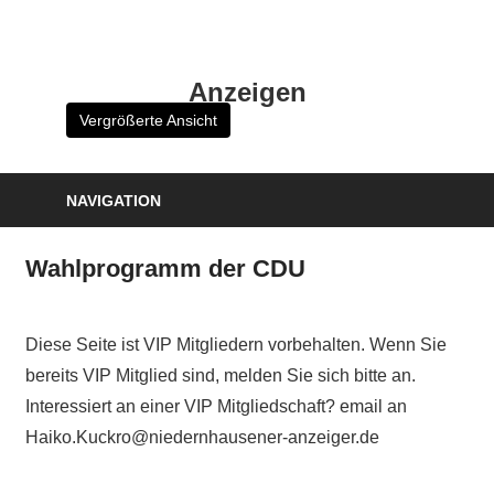
Zum
Inhalt
HK
springen
Anzeigen
Verlag
Vergrößerte Ansicht
–
kuckro
Media
NAVIGATION
Wahlprogramm der CDU
Diese Seite ist VIP Mitgliedern vorbehalten. Wenn Sie
bereits VIP Mitglied sind, melden Sie sich bitte an.
Interessiert an einer VIP Mitgliedschaft? email an
Haiko.Kuckro@niedernhausener-anzeiger.de