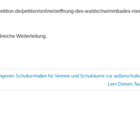
etition.de/petition/online/oeffnung-des-waldschwimmbades-ni
reiche Weiterleitung.
avigation
eigenen Schulturnhallen für Vereine und Schulräume zur außerschul
Nächster
Lern Deinen Ta
Beitrag: