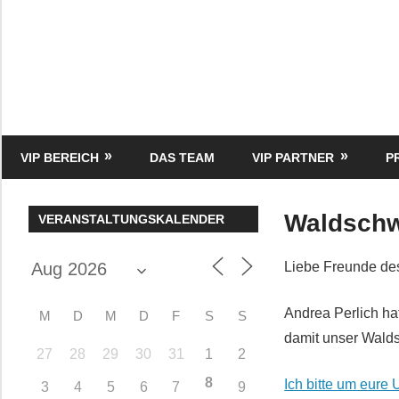
Zum
Inhalt
springen
HK
Verlag
–
kuckro
Media
VIP BEREICH
DAS TEAM
VIP PARTNER
P
Waldschw
VERANSTALTUNGSKALENDER
Liebe Freunde d
Andrea Perlich hat
M
D
M
D
F
S
S
damit unser Wald
27
28
29
30
31
1
2
8
Ich bitte um eure 
3
4
5
6
7
9