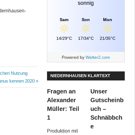
sonnig
edernhausen-
Sam
Son
Mon
14/29°C
17/34°C
21/35°C
Powered by
Wetter2.com
ischen Nutzung
NIEDERNHAUSEN KLARTEXT
unus kennen 2020
Fragen an
Unser
Alexander
Gutscheinb
Müller: Teil
uch –
1
Schnäbbch
e
Produktion mit