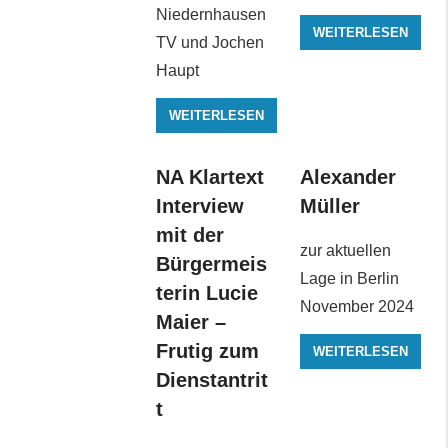
Niedernhausen
WEITERLESEN
TV und Jochen
Haupt
WEITERLESEN
NA Klartext
Alexander
Interview
Müller
mit der
zur aktuellen
Bürgermeis
Lage in Berlin
terin Lucie
November 2024
Maier –
Frutig zum
WEITERLESEN
Dienstantrit
t