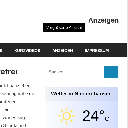
Anzeigen
Vergrößerte Ansicht
S
KURZVIDEOS
ANZEIGEN
IMPRESSUM
Suchen
efrei
SUCHEN
nach:
nk finanzieller
Wetter in Niedernhausen
ssenring nahe der
handenen
. Die
24°
er war es sogar
C
en Schutz und