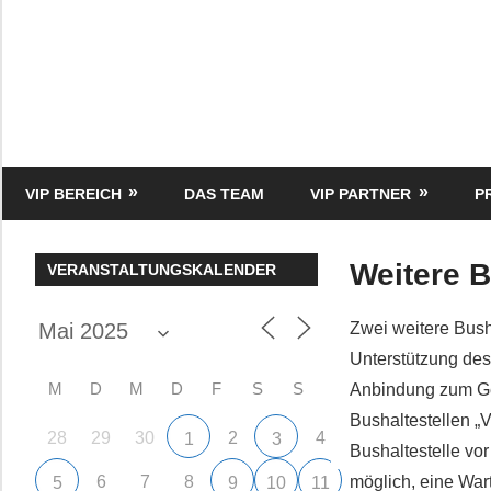
Zum
Inhalt
springen
HK
Verlag
–
kuckro
Media
VIP BEREICH
DAS TEAM
VIP PARTNER
P
Weitere B
VERANSTALTUNGSKALENDER
Zwei weitere Busha
Unterstützung des
M
D
M
D
F
S
S
Anbindung zum Gew
Bushaltestellen „
28
29
30
2
4
1
3
Bushaltestelle vo
6
7
8
möglich, eine War
5
9
10
11