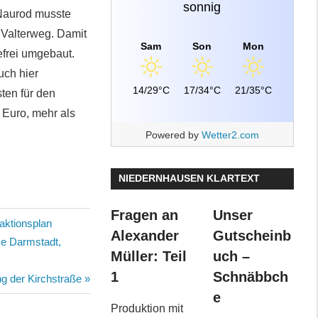
sonnig
g Naurod musste
 Valterweg. Damit
Sam
Son
Mon
efrei umgebaut.
uch hier
14/29°C
17/34°C
21/35°C
ten für den
 Euro, mehr als
Powered by
Wetter2.com
NIEDERNHAUSEN KLARTEXT
Fragen an
Unser
aktionsplan
Alexander
Gutscheinb
me Darmstadt,
Müller: Teil
uch –
1
Schnäbbch
ng der Kirchstraße
e
Produktion mit