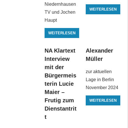
Niedernhausen
WEITERLESEN
TV und Jochen
Haupt
WEITERLESEN
NA Klartext
Alexander
Interview
Müller
mit der
zur aktuellen
Bürgermeis
Lage in Berlin
terin Lucie
November 2024
Maier –
Frutig zum
WEITERLESEN
Dienstantrit
t