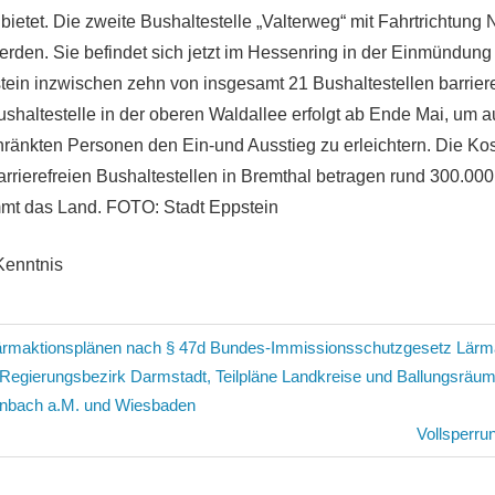
bietet. Die zweite Bushaltestelle „Valterweg“ mit Fahrtrichtun
werden. Sie befindet sich jetzt im Hessenring in der Einmündung
stein inzwischen zehn von insgesamt 21 Bushaltestellen barrier
shaltestelle in der oberen Waldallee erfolgt ab Ende Mai, um a
hränkten Personen den Ein-und Ausstieg zu erleichtern. Die Kos
arrierefreien Bushaltestellen in Bremthal betragen rund 300.000
mmt das Land. FOTO: Stadt Eppstein
Kenntnis
avigation
Lärmaktionsplänen nach § 47d Bundes-Immissionsschutzgesetz Lärm
Regierungsbezirk Darmstadt, Teilpläne Landkreise und Ballungsräu
fenbach a.M. und Wiesbaden
Nächster
Vollsperru
Beitrag: