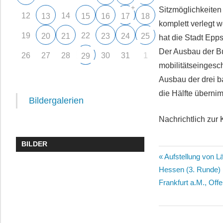
+
Sitzmöglichkeiten 
12
14
13
15
16
17
18
komplett verlegt 
19
22
20
21
23
24
25
hat die Stadt Epp
Der Ausbau der Bu
26
27
28
30
31
1
29
mobilitätseingesc
Ausbau der drei b
die Hälfte überni
Bildergalerien
Nachrichtlich zur 
BILDER
Beitragsn
Vorheriger
Aufstellung von 
Beitrag:
Hessen (3. Runde) 
Frankfurt a.M., Of