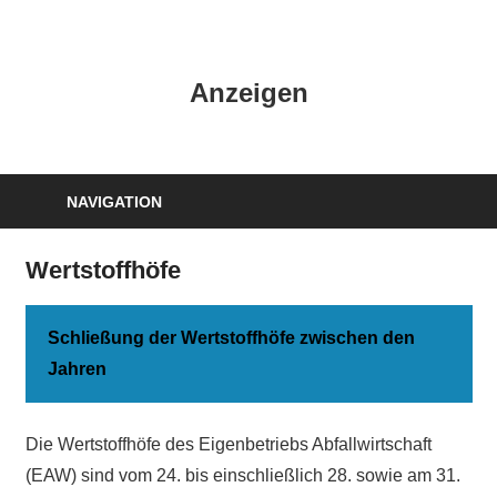
Zum
Inhalt
HK
springen
Anzeigen
Verlag
–
kuckro
Media
NAVIGATION
Wertstoffhöfe
Schließung der Wertstoffhöfe zwischen den
Jahren
Die Wertstoffhöfe des Eigenbetriebs Abfallwirtschaft
(EAW) sind vom 24. bis einschließlich 28. sowie am 31.