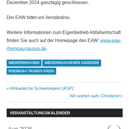
Dezember 2024 ganztägig geschlossen.
Der EAW bittet um Verständnis.
Weitere Informationen zum Eigenbetrieb Abfallwirtschaft
finden Sie auch auf der Homepage des EAW:
www.eaw-
rheingau-taunus.de
.
NIEDERNHAUSEN
NIEDERNHAUSENER ANZEIGER
RHEINGAU TAUNUS KREIS
Beitragsnavigation
Vorheriger
Afrikanische Schweinepest (ASP):
Beitrag:
Nächster
Wir warten aufs Christkind
Beitrag:
VERANSTALTUNGSKALENDER