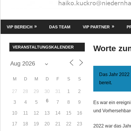
HK
Verlag
VIP BEREICH
DAS TEAM
VIP PARTNER
P
–
kuckro
Media
Worte zu
VERANSTALTUNGSKALENDER
Das Jahr 2022 
M
D
M
D
F
S
S
bereit.
27
28
29
30
31
1
2
6
3
4
5
7
8
9
Es war ein ereign
und Vorhersehbare
10
11
12
13
14
15
16
17
18
19
20
21
22
23
2022 war das Jah