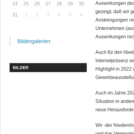
Auswirkungen des
24
25
26
27
28
29
30
gezeigt, daß wir 
31
1
2
3
4
5
6
Anstrengungen nic
Unternehmen (auch
Auswirkungen nic
Bildergalerien
Auch für den Nie
Internetpräsenz w
BILDER
Highlight in 2022 
Gewerbeausstellu
Auch im Jahre 202
Situation in ande
neue Herausforde
Wir -der Niedernh
und das Vereinsl