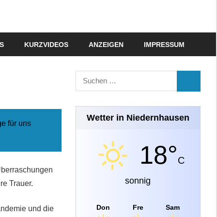
S
KURZVIDEOS
ANZEIGEN
IMPRESSUM
Suchen
SUCHEN
nach:
Wetter in Niedernhausen
e für uns
18°
C
 Überraschungen
sonnig
re Trauer.
Don
Fre
Sam
andemie und die