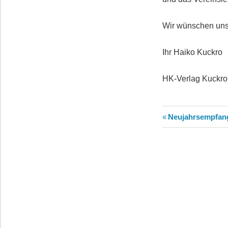
Wir wünschen uns
Ihr Haiko Kuckro
HK-Verlag Kuckro
Beitragsn
Vorheriger
Neujahrsempfan
Beitrag: