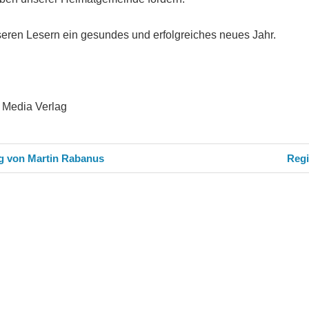
eren Lesern ein gesundes und erfolgreiches neues Jahr.
 Media Verlag
avigation
Näch
g von Martin Rabanus
Regi
Beitr