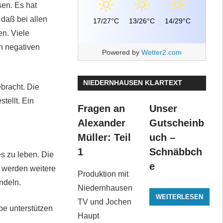
en. Es hat
 daß bei allen
17/27°C
13/26°C
14/29°C
n. Viele
n negativen
Powered by
Wetter2.com
NIEDERNHAUSEN KLARTEXT
bracht. Die
tellt. Ein
Fragen an
Unser
Alexander
Gutscheinb
Müller: Teil
uch –
1
Schnäbbch
s zu leben. Die
e
s werden weitere
Produktion mit
ndeln.
Niedernhausen
WEITERLESEN
TV und Jochen
be unterstützen
Haupt