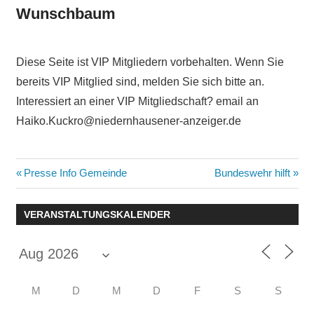
Wunschbaum
Diese Seite ist VIP Mitgliedern vorbehalten. Wenn Sie
bereits VIP Mitglied sind, melden Sie sich bitte an.
Interessiert an einer VIP Mitgliedschaft? email an
Haiko.Kuckro@niedernhausener-anzeiger.de
Beitragsnavigation
Vorheriger
Nächster
Presse Info Gemeinde
Bundeswehr hilft
Beitrag:
Beitrag:
VERANSTALTUNGSKALENDER
M
D
M
D
F
S
S