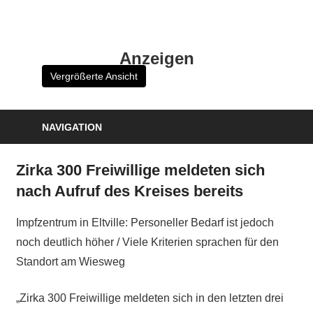
Zum
Inhalt
HK
springen
Anzeigen
Verlag
Vergrößerte Ansicht
–
kuckro
Media
NAVIGATION
Zirka 300 Freiwillige meldeten sich
nach Aufruf des Kreises bereits
Impfzentrum in Eltville: Personeller Bedarf ist jedoch
noch deutlich höher / Viele Kriterien sprachen für den
Standort am Wiesweg
„Zirka 300 Freiwillige meldeten sich in den letzten drei