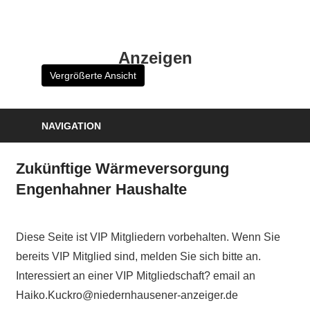
Zum
Inhalt
HK
springen
Anzeigen
Verlag
Vergrößerte Ansicht
–
kuckro
Media
NAVIGATION
Zukünftige Wärmeversorgung
Engenhahner Haushalte
Diese Seite ist VIP Mitgliedern vorbehalten. Wenn Sie
bereits VIP Mitglied sind, melden Sie sich bitte an.
Interessiert an einer VIP Mitgliedschaft? email an
Haiko.Kuckro@niedernhausener-anzeiger.de