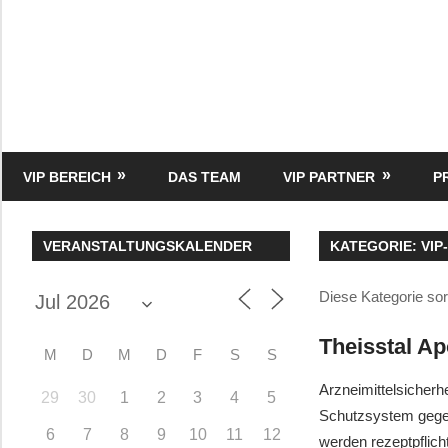
Zum
Inhalt
springen
HK
Verlag
–
kuckro
Media
VIP BEREICH
DAS TEAM
VIP PARTNER
P
VERANSTALTUNGSKALENDER
KATEGORIE:
VIP
Diese Kategorie sor
Theisstal A
M
D
M
D
F
S
S
Arzneimittelsicher
29
30
1
2
3
4
5
Schutzsystem gegen
6
7
8
9
10
11
12
werden rezeptpflich