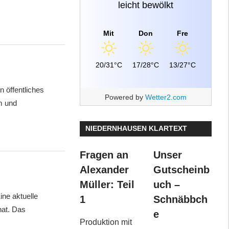
leicht bewölkt
Mit
Don
Fre
20/31°C
17/28°C
13/27°C
ffentliches
Powered by
Wetter2.com
m und
NIEDERNHAUSEN KLARTEXT
Fragen an
Unser
Alexander
Gutscheinb
Müller: Teil
uch –
ne aktuelle
1
Schnäbbch
hat. Das
e
Produktion mit