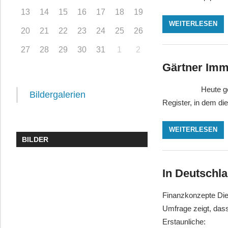
13
14
15
16
17
18
19
WEITERLESEN
20
21
22
23
24
25
26
27
28
29
30
31
1
2
Gärtner Imm
Heute geht es um
Bildergalerien
Register, in dem di
WEITERLESEN
BILDER
In Deutschla
Finanzkonzepte Die
Umfrage zeigt, das
Erstaunliche: