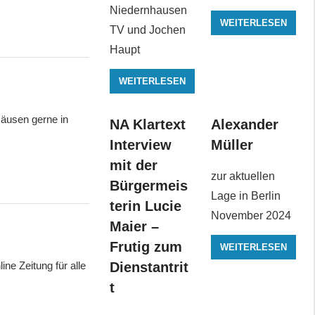
Niedernhausen
WEITERLESEN
TV und Jochen
Haupt
WEITERLESEN
äusen gerne in
NA Klartext
Alexander
Interview
Müller
mit der
zur aktuellen
Bürgermeis
Lage in Berlin
terin Lucie
November 2024
Maier –
Frutig zum
WEITERLESEN
Dienstantrit
ine Zeitung für alle
t