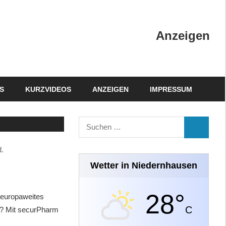
Anzeigen
S
KURZVIDEOS
ANZEIGEN
IMPRESSUM
Suchen
SUCHEN
nach:
d.
Wetter in Niedernhausen
28°
 europaweites
C
t? Mit securPharm