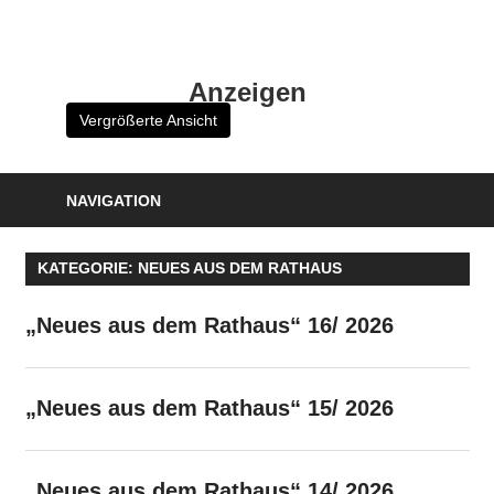
Zum
Inhalt
HK
springen
Anzeigen
Verlag
Vergrößerte Ansicht
–
kuckro
Media
NAVIGATION
KATEGORIE:
NEUES AUS DEM RATHAUS
„Neues aus dem Rathaus“ 16/ 2026
„Neues aus dem Rathaus“ 15/ 2026
„Neues aus dem Rathaus“ 14/ 2026