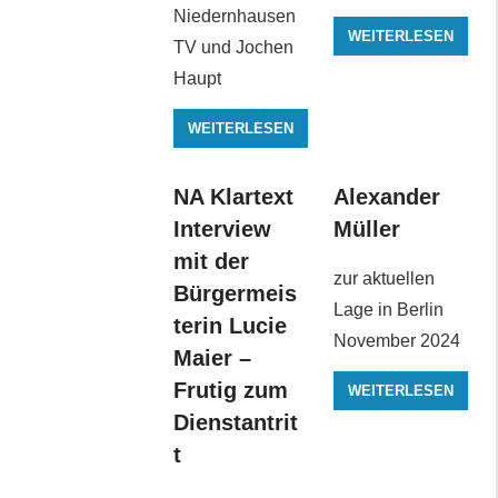
Niedernhausen
WEITERLESEN
TV und Jochen
Haupt
WEITERLESEN
NA Klartext
Alexander
Interview
Müller
mit der
zur aktuellen
Bürgermeis
Lage in Berlin
terin Lucie
November 2024
Maier –
Frutig zum
WEITERLESEN
Dienstantrit
t