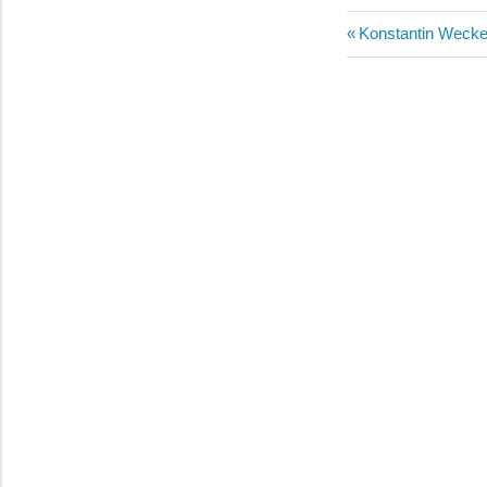
Beitragsn
Vorheriger
Konstantin Wecke
Beitrag: