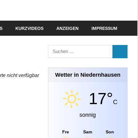
S
KURZVIDEOS
ANZEIGEN
IMPRESSUM
Suchen
SUCHEN
nach:
Wetter in Niedernhausen
rte nicht verfügbar
17°
C
sonnig
Fre
Sam
Son