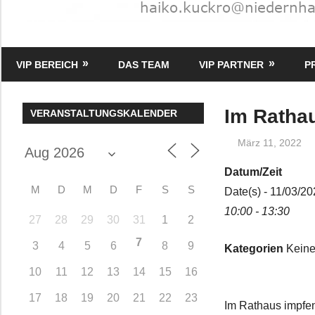
HK
Verlag
VIP BEREICH
DAS TEAM
VIP PARTNER
P
–
kuckro
Media
Im Ratha
VERANSTALTUNGSKALENDER
März 11, 2022
Datum/Zeit
M
D
M
D
F
S
S
Date(s) - 11/03/2
10:00 - 13:30
27
28
29
30
31
1
2
7
3
4
5
6
8
9
Kategorien
Keine
10
11
12
13
14
15
16
17
18
19
20
21
22
23
Im Rathaus impfe