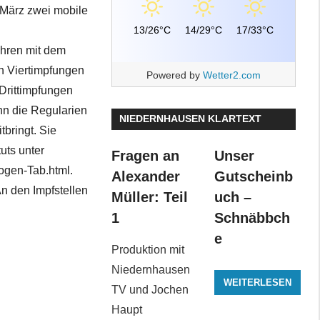
m März zwei mobile
13/26°C
14/29°C
17/33°C
ahren mit dem
h Viertimpfungen
Powered by
Wetter2.com
Drittimpfungen
nn die Regularien
NIEDERNHAUSEN KLARTEXT
bringt. Sie
uts unter
Fragen an
Unser
ogen-Tab.html.
Alexander
Gutscheinb
n den Impfstellen
Müller: Teil
uch –
1
Schnäbbch
e
Produktion mit
Niedernhausen
WEITERLESEN
TV und Jochen
Haupt