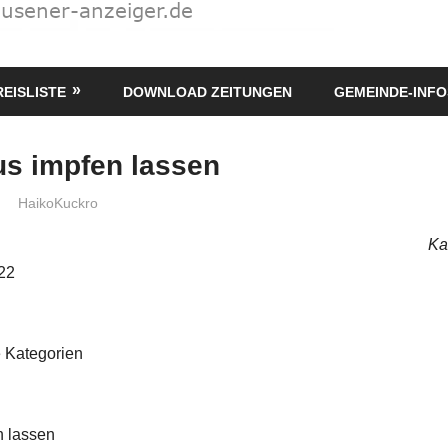
REISLISTE
DOWNLOAD ZEITUNGEN
GEMEINDE-INFO
us impfen lassen
HaikoKuckro
Ka
022
 Kategorien
n lassen