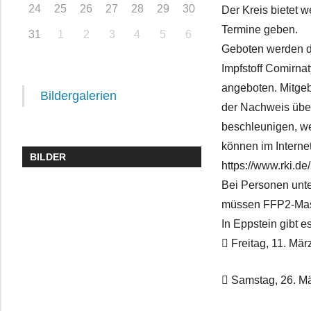
24
25
26
27
28
29
30
Der Kreis bietet 
Termine geben.
31
1
2
3
4
5
6
Geboten werden de
Impfstoff Comirna
angeboten. Mitgeb
Bildergalerien
der Nachweis über
beschleunigen, we
können im Interne
BILDER
https://www.rki.d
Bei Personen unte
müssen FFP2-Mask
In Eppstein gibt e
 Freitag, 11. Mär
 Samstag, 26. Mä