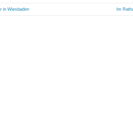
avigation
Nächste
r in Wiesbaden
Im Rath
Beitrag: