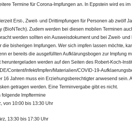
weitere Termine für Corona-Impfungen an. In Eppstein wird es i
rzeit Erst-, Zweit- und Drittimpfungen für Personen ab zwölf J
ty (BioNTech). Zudem werden bei diesen mobilen Terminen auc
racht werden sollten ein Ausweisdokument und bei Zweit- und 
 die bisherigen Impfungen. Wer sich impfen lassen möchte, ka
nn er bereits die ausgefüllten Aufklärungsbogen zur Impfung mit
t heruntergeladen werden auf den Seiten des Robert-Koch-Instit
e/DE/Content/Infekt/Impfen/Materialien/COVID-19-Aufklaerungsb
r 16 Jahren muss ein Erziehungsberechtigter anwesend sein. A
en getragen werden. Eine Terminvergabe gibt es nicht.
s folgende Impftermine
z, von 10:00 bis 13:30 Uhr
rz, 13:30 bis 17:30 Uhr