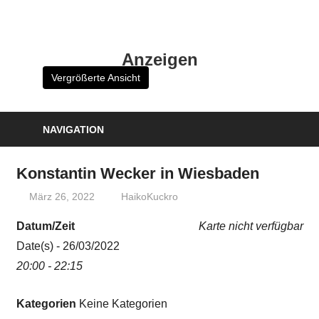
Zum
Inhalt
HK
springen
Anzeigen
Verlag
Vergrößerte Ansicht
–
kuckro
Media
NAVIGATION
Konstantin Wecker in Wiesbaden
März 26, 2022
HaikoKuckro
Datum/Zeit
Karte nicht verfügbar
Date(s) - 26/03/2022
20:00 - 22:15
Kategorien
Keine Kategorien