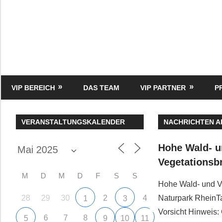
Zum
Inhalt
springen
HK
Verlag
–
kuckro
Media
VIP BEREICH
DAS TEAM
VIP PARTNER
P
VERANSTALTUNGSKALENDER
NACHRICHTEN A
Hohe Wald- 
Vegetationsb
M
D
M
D
F
S
S
Hohe Wald- und V
28
29
30
2
4
Naturpark RheinTa
1
3
Vorsicht Hinweis:
6
7
8
5
9
10
11