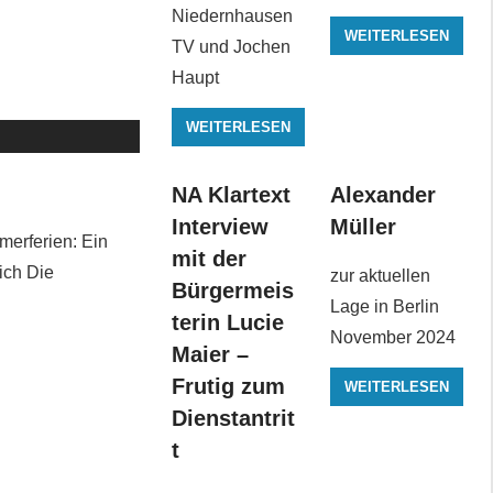
Niedernhausen
WEITERLESEN
TV und Jochen
Haupt
WEITERLESEN
NA Klartext
Alexander
Interview
Müller
merferien: Ein
mit der
ich Die
zur aktuellen
Bürgermeis
Lage in Berlin
terin Lucie
November 2024
Maier –
Frutig zum
WEITERLESEN
Dienstantrit
t