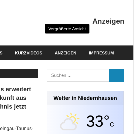
Anzeigen
Vergrößerte Ansicht
S
KURZVIDEOS
ANZEIGEN
IMPRESSUM
Suchen
SUCHEN
nach:
s erweitert
skunft aus
Wetter in Niedernhausen
nis jetzt
33°
C
heingau-Taunus-