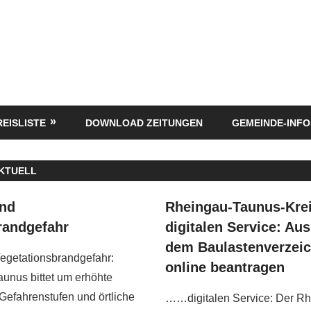
REISLISTE
DOWNLOAD ZEITUNGEN
GEMEINDE-INFO
KTUELL
und
Rheingau-Taunus-Krei
randgefahr
digitalen Service: Au
dem Baulastenverzeich
egetationsbrandgefahr:
online beantragen
unus bittet um erhöhte
 Gefahrenstufen und örtliche
……digitalen Service: Der R