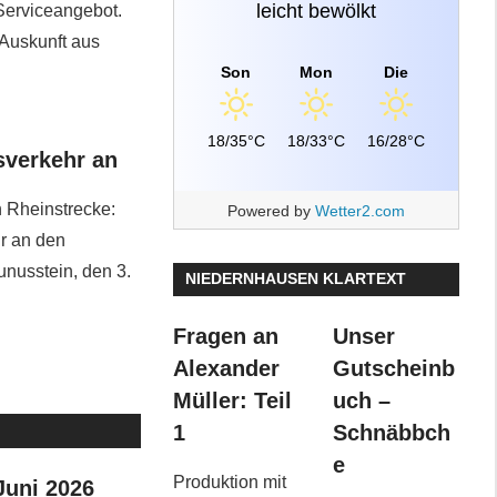
leicht bewölkt
 Serviceangebot.
 Auskunft aus
Son
Mon
Die
18/35°C
18/33°C
16/28°C
sverkehr an
 Rheinstrecke:
Powered by
Wetter2.com
r an den
nusstein, den 3.
NIEDERNHAUSEN KLARTEXT
Fragen an
Unser
Alexander
Gutscheinb
Müller: Teil
uch –
1
Schnäbbch
e
Produktion mit
Juni 2026