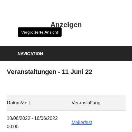
Zum
Inhalt
HK
springen
Anzeigen
Verlag
Vergrößerte Ansicht
–
kuckro
Media
NAVIGATION
Veranstaltungen - 11 Juni 22
Datum/Zeit
Veranstaltung
10/06/2022 - 16/06/2022
Meilerfest
00:00