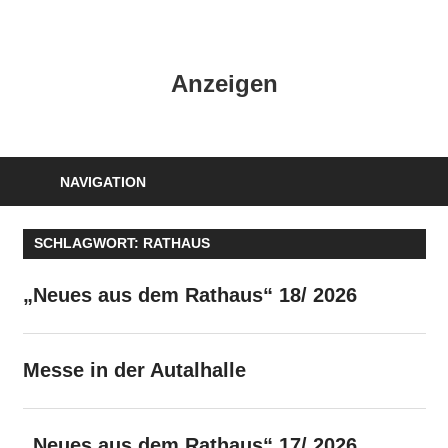
Zum
Inhalt
HK
springen
Anzeigen
Verlag
–
kuckro
Media
NAVIGATION
SCHLAGWORT:
RATHAUS
„Neues aus dem Rathaus“ 18/ 2026
Messe in der Autalhalle
„Neues aus dem Rathaus“ 17/ 2026