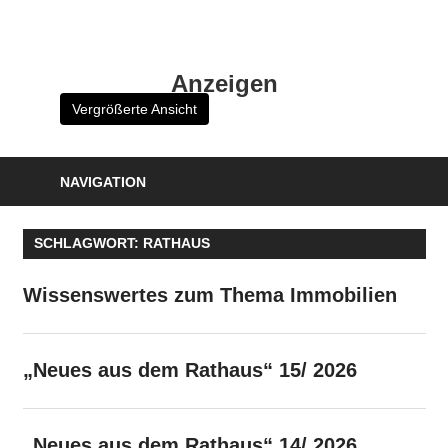
Zum
Inhalt
HK
springen
Anzeigen
Verlag
Vergrößerte Ansicht
–
kuckro
Media
NAVIGATION
SCHLAGWORT:
RATHAUS
Wissenswertes zum Thema Immobilien
„Neues aus dem Rathaus“ 15/ 2026
„Neues aus dem Rathaus“ 14/ 2026